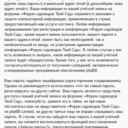
(далее «ваш пароль») и реальный адрес email (в дальнейшем «ваш
адрес email»). Ваша информация из вашей учётной записи на
форумах «Форум садоводов Твой Сад» охраняется законами о
защите компьютерной информации, применяемыми в стране,
предоставляющей нам услуги хостинга. Любая информация,
запрашиваемая при регистрации в конференции «Форум садоводов
Твой Сад», кроме вашего имени пользователя, вашего пароля и
вашего адреса email, может быть как необходимой, так и
необязательной ко вводу, на усмотрение администрации
конференции «Форум садоводов Твой Сад». В любом случае у вас
есть возможность выбрать, какая информация из вашей учётной
записи будет общедоступна. Кроме того, у вас есть возможность
согласиться/отказаться от получения сообщений, автоматически
сгенерированных программным обеспечением phpBB.
Ваш пароль надёжно зашифрован (односторонним хэшированием).
Однако не рекомендуется использовать этот же самый пароль,
регистрируясь на других сайтах. Ваш пароль является средством
доступа к вашей учётной записи на форумах «Форум садоводов
Твой Сад», пожалуйста, храните его в тайне, ни при каких
обстоятельствах ни представители «Форум садоводов Твой Сад»,
ни phpBB Limited, ни другое третье лицо не вправе спрашивать ваш
пароль. В случае, если вы забудете ваш пароль к вашей учётной
записи, вы сможете воспользоваться функцией восстановления
пароля «Забыли пароль?», предусмотренной программным