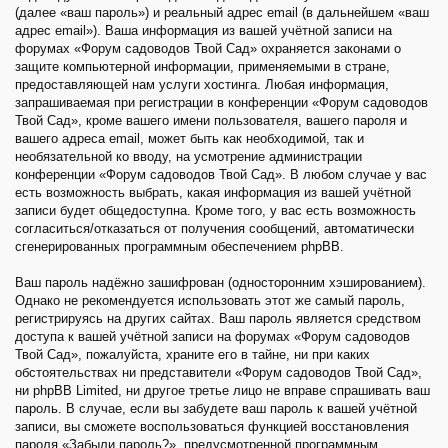
(далее «ваш пароль») и реальный адрес email (в дальнейшем «ваш
адрес email»). Ваша информация из вашей учётной записи на
форумах «Форум садоводов Твой Сад» охраняется законами о
защите компьютерной информации, применяемыми в стране,
предоставляющей нам услуги хостинга. Любая информация,
запрашиваемая при регистрации в конференции «Форум садоводов
Твой Сад», кроме вашего имени пользователя, вашего пароля и
вашего адреса email, может быть как необходимой, так и
необязательной ко вводу, на усмотрение администрации
конференции «Форум садоводов Твой Сад». В любом случае у вас
есть возможность выбрать, какая информация из вашей учётной
записи будет общедоступна. Кроме того, у вас есть возможность
согласиться/отказаться от получения сообщений, автоматически
сгенерированных программным обеспечением phpBB.
Ваш пароль надёжно зашифрован (односторонним хэшированием).
Однако не рекомендуется использовать этот же самый пароль,
регистрируясь на других сайтах. Ваш пароль является средством
доступа к вашей учётной записи на форумах «Форум садоводов
Твой Сад», пожалуйста, храните его в тайне, ни при каких
обстоятельствах ни представители «Форум садоводов Твой Сад»,
ни phpBB Limited, ни другое третье лицо не вправе спрашивать ваш
пароль. В случае, если вы забудете ваш пароль к вашей учётной
записи, вы сможете воспользоваться функцией восстановления
пароля «Забыли пароль?», предусмотренной программным