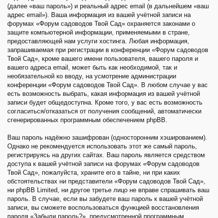
(далее «ваш пароль») и реальный адрес email (в дальнейшем «ваш
адрес email»). Ваша информация из вашей учётной записи на
форумах «Форум садоводов Твой Сад» охраняется законами о
защите компьютерной информации, применяемыми в стране,
предоставляющей нам услуги хостинга. Любая информация,
запрашиваемая при регистрации в конференции «Форум садоводов
Твой Сад», кроме вашего имени пользователя, вашего пароля и
вашего адреса email, может быть как необходимой, так и
необязательной ко вводу, на усмотрение администрации
конференции «Форум садоводов Твой Сад». В любом случае у вас
есть возможность выбрать, какая информация из вашей учётной
записи будет общедоступна. Кроме того, у вас есть возможность
согласиться/отказаться от получения сообщений, автоматически
сгенерированных программным обеспечением phpBB.
Ваш пароль надёжно зашифрован (односторонним хэшированием).
Однако не рекомендуется использовать этот же самый пароль,
регистрируясь на других сайтах. Ваш пароль является средством
доступа к вашей учётной записи на форумах «Форум садоводов
Твой Сад», пожалуйста, храните его в тайне, ни при каких
обстоятельствах ни представители «Форум садоводов Твой Сад»,
ни phpBB Limited, ни другое третье лицо не вправе спрашивать ваш
пароль. В случае, если вы забудете ваш пароль к вашей учётной
записи, вы сможете воспользоваться функцией восстановления
пароля «Забыли пароль?», предусмотренной программным