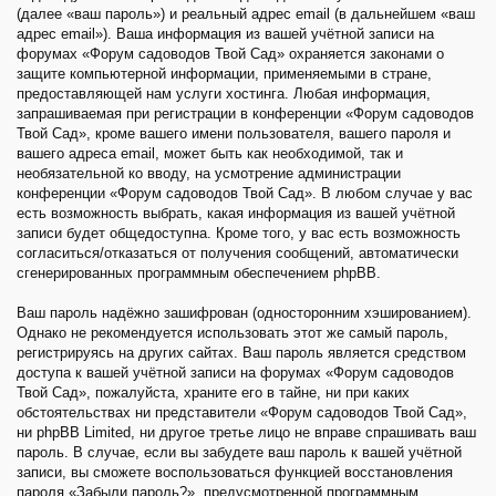
(далее «ваш пароль») и реальный адрес email (в дальнейшем «ваш
адрес email»). Ваша информация из вашей учётной записи на
форумах «Форум садоводов Твой Сад» охраняется законами о
защите компьютерной информации, применяемыми в стране,
предоставляющей нам услуги хостинга. Любая информация,
запрашиваемая при регистрации в конференции «Форум садоводов
Твой Сад», кроме вашего имени пользователя, вашего пароля и
вашего адреса email, может быть как необходимой, так и
необязательной ко вводу, на усмотрение администрации
конференции «Форум садоводов Твой Сад». В любом случае у вас
есть возможность выбрать, какая информация из вашей учётной
записи будет общедоступна. Кроме того, у вас есть возможность
согласиться/отказаться от получения сообщений, автоматически
сгенерированных программным обеспечением phpBB.
Ваш пароль надёжно зашифрован (односторонним хэшированием).
Однако не рекомендуется использовать этот же самый пароль,
регистрируясь на других сайтах. Ваш пароль является средством
доступа к вашей учётной записи на форумах «Форум садоводов
Твой Сад», пожалуйста, храните его в тайне, ни при каких
обстоятельствах ни представители «Форум садоводов Твой Сад»,
ни phpBB Limited, ни другое третье лицо не вправе спрашивать ваш
пароль. В случае, если вы забудете ваш пароль к вашей учётной
записи, вы сможете воспользоваться функцией восстановления
пароля «Забыли пароль?», предусмотренной программным