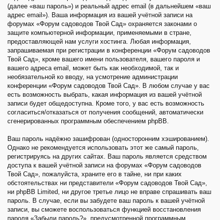
(далее «ваш пароль») и реальный адрес email (в дальнейшем «ваш
адрес email»). Ваша информация из вашей учётной записи на
форумах «Форум садоводов Твой Сад» охраняется законами о
защите компьютерной информации, применяемыми в стране,
предоставляющей нам услуги хостинга. Любая информация,
запрашиваемая при регистрации в конференции «Форум садоводов
Твой Сад», кроме вашего имени пользователя, вашего пароля и
вашего адреса email, может быть как необходимой, так и
необязательной ко вводу, на усмотрение администрации
конференции «Форум садоводов Твой Сад». В любом случае у вас
есть возможность выбрать, какая информация из вашей учётной
записи будет общедоступна. Кроме того, у вас есть возможность
согласиться/отказаться от получения сообщений, автоматически
сгенерированных программным обеспечением phpBB.
Ваш пароль надёжно зашифрован (односторонним хэшированием).
Однако не рекомендуется использовать этот же самый пароль,
регистрируясь на других сайтах. Ваш пароль является средством
доступа к вашей учётной записи на форумах «Форум садоводов
Твой Сад», пожалуйста, храните его в тайне, ни при каких
обстоятельствах ни представители «Форум садоводов Твой Сад»,
ни phpBB Limited, ни другое третье лицо не вправе спрашивать ваш
пароль. В случае, если вы забудете ваш пароль к вашей учётной
записи, вы сможете воспользоваться функцией восстановления
пароля «Забыли пароль?», предусмотренной программным