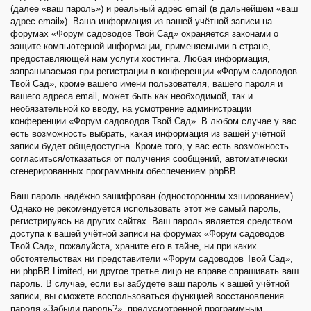
(далее «ваш пароль») и реальный адрес email (в дальнейшем «ваш
адрес email»). Ваша информация из вашей учётной записи на
форумах «Форум садоводов Твой Сад» охраняется законами о
защите компьютерной информации, применяемыми в стране,
предоставляющей нам услуги хостинга. Любая информация,
запрашиваемая при регистрации в конференции «Форум садоводов
Твой Сад», кроме вашего имени пользователя, вашего пароля и
вашего адреса email, может быть как необходимой, так и
необязательной ко вводу, на усмотрение администрации
конференции «Форум садоводов Твой Сад». В любом случае у вас
есть возможность выбрать, какая информация из вашей учётной
записи будет общедоступна. Кроме того, у вас есть возможность
согласиться/отказаться от получения сообщений, автоматически
сгенерированных программным обеспечением phpBB.
Ваш пароль надёжно зашифрован (односторонним хэшированием).
Однако не рекомендуется использовать этот же самый пароль,
регистрируясь на других сайтах. Ваш пароль является средством
доступа к вашей учётной записи на форумах «Форум садоводов
Твой Сад», пожалуйста, храните его в тайне, ни при каких
обстоятельствах ни представители «Форум садоводов Твой Сад»,
ни phpBB Limited, ни другое третье лицо не вправе спрашивать ваш
пароль. В случае, если вы забудете ваш пароль к вашей учётной
записи, вы сможете воспользоваться функцией восстановления
пароля «Забыли пароль?», предусмотренной программным