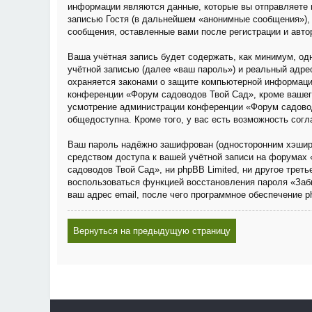
информации являются данные, которые вы отправляете 
записью Гостя (в дальнейшем «анонимные сообщения»), 
сообщения, оставленные вами после регистрации и авто
Ваша учётная запись будет содержать, как минимум, о
учётной записью (далее «ваш пароль») и реальный адре
охраняется законами о защите компьютерной информаци
конференции «Форум садоводов Твой Сад», кроме вашего 
усмотрение администрации конференции «Форум садовод
общедоступна. Кроме того, у вас есть возможность сог
Ваш пароль надёжно зашифрован (односторонним хэширов
средством доступа к вашей учётной записи на форумах 
садоводов Твой Сад», ни phpBB Limited, ни другое трет
воспользоваться функцией восстановления пароля «Заб
ваш адрес email, после чего программное обеспечение 
Вернуться на предыдущую страницу