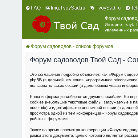
FAQ
Img.TvoySad.ru
TvoySad.ru
Te
Форум садово
Интернет-клуб 
увлеченных раз
Форум садоводов - список форумов
Форум садоводов Твой Сад - С
Это соглашение подробно объясняет, как «Форум садовод
phpBB (в дальнейшем «они», «программное обеспечение
пользовательских сессий (в дальнейшем «ваша информа
Ваша информация собирается двумя способами. Во-пер
cookies (небольшие текстовые файлы, загружаемые в па
«user-id») и идентификатор анонимной сессии (в дальне
просмотра одной из тем конференции «Форум садоводов
работы с форумами.
Также во время просмотра конференции «Форум садовод
рамки этого документа, целью которого является расс