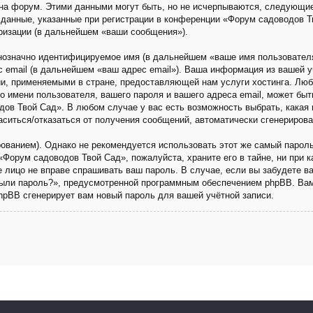
на форум. Этими данными могут быть, но не исчерпываются, следующи
данные, указанные при регистрации в конференции «Форум садоводов Т
ризации (в дальнейшем «ваши сообщения»).
днозначно идентифицируемое имя (в дальнейшем «ваше имя пользовател
с email (в дальнейшем «ваш адрес email»). Ваша информация из вашей 
и, применяемыми в стране, предоставляющей нам услуги хостинга. Люб
имени пользователя, вашего пароля и вашего адреса email, может быть 
ов Твой Сад». В любом случае у вас есть возможность выбрать, какая 
ласиться/отказаться от получения сообщений, автоматически сгенериро
анием). Однако не рекомендуется использовать этот же самый пароль,
«Форум садоводов Твой Сад», пожалуйста, храните его в тайне, ни при 
ье лицо не вправе спрашивать ваш пароль. В случае, если вы забудете в
ыли пароль?», предусмотренной программным обеспечением phpBB. Вам
phpBB сгенерирует вам новый пароль для вашей учётной записи.