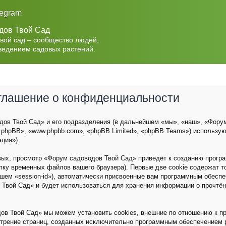
legram
дов Твой Сад
Твой сад – сообщество людей,
ведением садовых растений.
оглашение о конфиденциальности
ов Твой Сад» и его подразделения (в дальнейшем «мы», «наш», «Форум с
 phpBB», «www.phpbb.com», «phpBB Limited», «phpBB Teams») использу
ция»).
вых, просмотр «Форум садоводов Твой Сад» приведёт к созданию прог
пку временных файлов вашего браузера). Первые две cookie содержат 
йшем «session-id»), автоматически присвоенные вам программным обеспе
 Твой Сад» и будет использоваться для хранения информации о прочтё
ов Твой Сад» мы можем установить cookies, внешние по отношению к п
мотрение страниц, созданных исключительно программным обеспечением