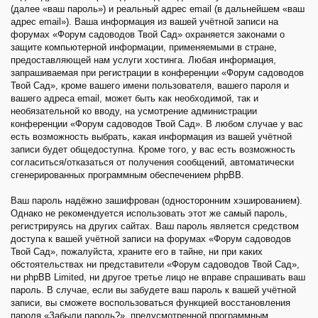
(далее «ваш пароль») и реальный адрес email (в дальнейшем «ваш
адрес email»). Ваша информация из вашей учётной записи на
форумах «Форум садоводов Твой Сад» охраняется законами о
защите компьютерной информации, применяемыми в стране,
предоставляющей нам услуги хостинга. Любая информация,
запрашиваемая при регистрации в конференции «Форум садоводов
Твой Сад», кроме вашего имени пользователя, вашего пароля и
вашего адреса email, может быть как необходимой, так и
необязательной ко вводу, на усмотрение администрации
конференции «Форум садоводов Твой Сад». В любом случае у вас
есть возможность выбрать, какая информация из вашей учётной
записи будет общедоступна. Кроме того, у вас есть возможность
согласиться/отказаться от получения сообщений, автоматически
сгенерированных программным обеспечением phpBB.
Ваш пароль надёжно зашифрован (односторонним хэшированием).
Однако не рекомендуется использовать этот же самый пароль,
регистрируясь на других сайтах. Ваш пароль является средством
доступа к вашей учётной записи на форумах «Форум садоводов
Твой Сад», пожалуйста, храните его в тайне, ни при каких
обстоятельствах ни представители «Форум садоводов Твой Сад»,
ни phpBB Limited, ни другое третье лицо не вправе спрашивать ваш
пароль. В случае, если вы забудете ваш пароль к вашей учётной
записи, вы сможете воспользоваться функцией восстановления
пароля «Забыли пароль?», предусмотренной программным