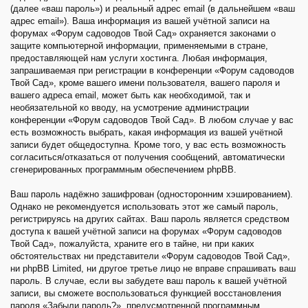
(далее «ваш пароль») и реальный адрес email (в дальнейшем «ваш
адрес email»). Ваша информация из вашей учётной записи на
форумах «Форум садоводов Твой Сад» охраняется законами о
защите компьютерной информации, применяемыми в стране,
предоставляющей нам услуги хостинга. Любая информация,
запрашиваемая при регистрации в конференции «Форум садоводов
Твой Сад», кроме вашего имени пользователя, вашего пароля и
вашего адреса email, может быть как необходимой, так и
необязательной ко вводу, на усмотрение администрации
конференции «Форум садоводов Твой Сад». В любом случае у вас
есть возможность выбрать, какая информация из вашей учётной
записи будет общедоступна. Кроме того, у вас есть возможность
согласиться/отказаться от получения сообщений, автоматически
сгенерированных программным обеспечением phpBB.
Ваш пароль надёжно зашифрован (односторонним хэшированием).
Однако не рекомендуется использовать этот же самый пароль,
регистрируясь на других сайтах. Ваш пароль является средством
доступа к вашей учётной записи на форумах «Форум садоводов
Твой Сад», пожалуйста, храните его в тайне, ни при каких
обстоятельствах ни представители «Форум садоводов Твой Сад»,
ни phpBB Limited, ни другое третье лицо не вправе спрашивать ваш
пароль. В случае, если вы забудете ваш пароль к вашей учётной
записи, вы сможете воспользоваться функцией восстановления
пароля «Забыли пароль?», предусмотренной программным