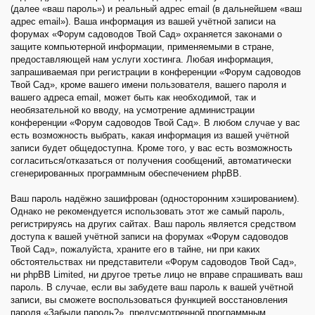
(далее «ваш пароль») и реальный адрес email (в дальнейшем «ваш
адрес email»). Ваша информация из вашей учётной записи на
форумах «Форум садоводов Твой Сад» охраняется законами о
защите компьютерной информации, применяемыми в стране,
предоставляющей нам услуги хостинга. Любая информация,
запрашиваемая при регистрации в конференции «Форум садоводов
Твой Сад», кроме вашего имени пользователя, вашего пароля и
вашего адреса email, может быть как необходимой, так и
необязательной ко вводу, на усмотрение администрации
конференции «Форум садоводов Твой Сад». В любом случае у вас
есть возможность выбрать, какая информация из вашей учётной
записи будет общедоступна. Кроме того, у вас есть возможность
согласиться/отказаться от получения сообщений, автоматически
сгенерированных программным обеспечением phpBB.
Ваш пароль надёжно зашифрован (односторонним хэшированием).
Однако не рекомендуется использовать этот же самый пароль,
регистрируясь на других сайтах. Ваш пароль является средством
доступа к вашей учётной записи на форумах «Форум садоводов
Твой Сад», пожалуйста, храните его в тайне, ни при каких
обстоятельствах ни представители «Форум садоводов Твой Сад»,
ни phpBB Limited, ни другое третье лицо не вправе спрашивать ваш
пароль. В случае, если вы забудете ваш пароль к вашей учётной
записи, вы сможете воспользоваться функцией восстановления
пароля «Забыли пароль?», предусмотренной программным