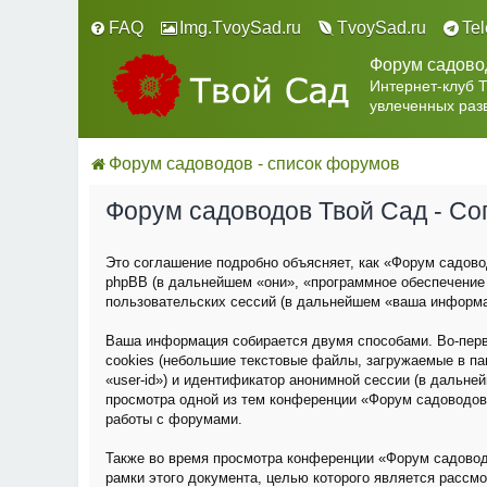
FAQ
Img.TvoySad.ru
TvoySad.ru
Te
Форум садово
Интернет-клуб 
увлеченных раз
Форум садоводов - список форумов
Форум садоводов Твой Сад - С
Это соглашение подробно объясняет, как «Форум садовод
phpBB (в дальнейшем «они», «программное обеспечение
пользовательских сессий (в дальнейшем «ваша информа
Ваша информация собирается двумя способами. Во-пер
cookies (небольшие текстовые файлы, загружаемые в па
«user-id») и идентификатор анонимной сессии (в дальне
просмотра одной из тем конференции «Форум садоводов
работы с форумами.
Также во время просмотра конференции «Форум садовод
рамки этого документа, целью которого является расс