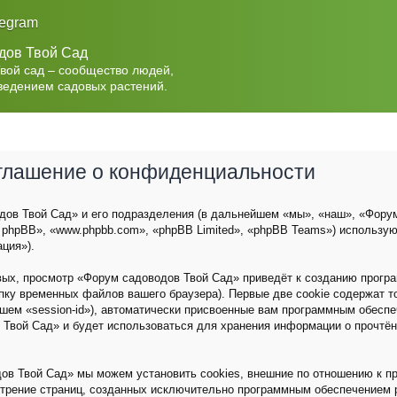
legram
дов Твой Сад
Твой сад – сообщество людей,
ведением садовых растений.
оглашение о конфиденциальности
ов Твой Сад» и его подразделения (в дальнейшем «мы», «наш», «Форум с
 phpBB», «www.phpbb.com», «phpBB Limited», «phpBB Teams») использу
ция»).
вых, просмотр «Форум садоводов Твой Сад» приведёт к созданию прог
пку временных файлов вашего браузера). Первые две cookie содержат 
йшем «session-id»), автоматически присвоенные вам программным обеспе
 Твой Сад» и будет использоваться для хранения информации о прочтё
ов Твой Сад» мы можем установить cookies, внешние по отношению к п
мотрение страниц, созданных исключительно программным обеспечением