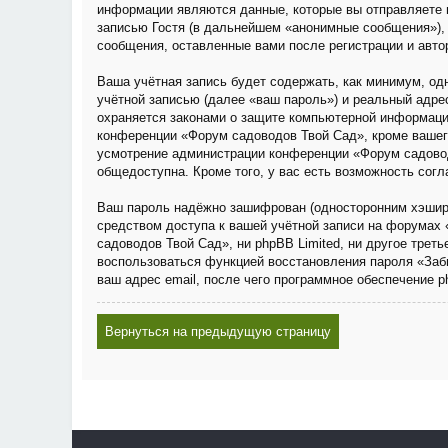
информации являются данные, которые вы отправляете 
записью Гостя (в дальнейшем «анонимные сообщения»), 
сообщения, оставленные вами после регистрации и авто
Ваша учётная запись будет содержать, как минимум, о
учётной записью (далее «ваш пароль») и реальный адре
охраняется законами о защите компьютерной информаци
конференции «Форум садоводов Твой Сад», кроме вашего 
усмотрение администрации конференции «Форум садовод
общедоступна. Кроме того, у вас есть возможность сог
Ваш пароль надёжно зашифрован (односторонним хэширов
средством доступа к вашей учётной записи на форумах 
садоводов Твой Сад», ни phpBB Limited, ни другое трет
воспользоваться функцией восстановления пароля «Заб
ваш адрес email, после чего программное обеспечение 
Вернуться на предыдущую страницу