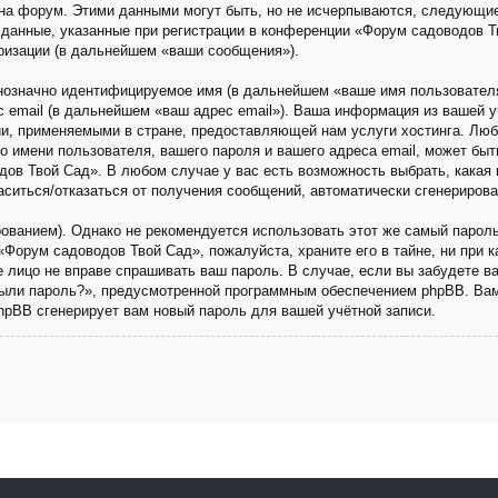
на форум. Этими данными могут быть, но не исчерпываются, следующи
данные, указанные при регистрации в конференции «Форум садоводов Т
ризации (в дальнейшем «ваши сообщения»).
днозначно идентифицируемое имя (в дальнейшем «ваше имя пользовател
с email (в дальнейшем «ваш адрес email»). Ваша информация из вашей 
и, применяемыми в стране, предоставляющей нам услуги хостинга. Люб
имени пользователя, вашего пароля и вашего адреса email, может быть 
ов Твой Сад». В любом случае у вас есть возможность выбрать, какая 
ласиться/отказаться от получения сообщений, автоматически сгенериро
анием). Однако не рекомендуется использовать этот же самый пароль,
«Форум садоводов Твой Сад», пожалуйста, храните его в тайне, ни при 
ье лицо не вправе спрашивать ваш пароль. В случае, если вы забудете в
ыли пароль?», предусмотренной программным обеспечением phpBB. Вам
phpBB сгенерирует вам новый пароль для вашей учётной записи.