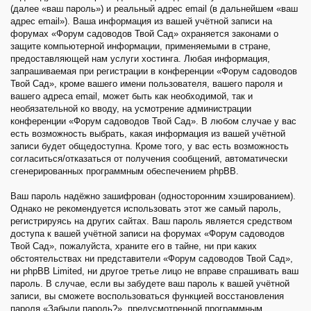
(далее «ваш пароль») и реальный адрес email (в дальнейшем «ваш
адрес email»). Ваша информация из вашей учётной записи на
форумах «Форум садоводов Твой Сад» охраняется законами о
защите компьютерной информации, применяемыми в стране,
предоставляющей нам услуги хостинга. Любая информация,
запрашиваемая при регистрации в конференции «Форум садоводов
Твой Сад», кроме вашего имени пользователя, вашего пароля и
вашего адреса email, может быть как необходимой, так и
необязательной ко вводу, на усмотрение администрации
конференции «Форум садоводов Твой Сад». В любом случае у вас
есть возможность выбрать, какая информация из вашей учётной
записи будет общедоступна. Кроме того, у вас есть возможность
согласиться/отказаться от получения сообщений, автоматически
сгенерированных программным обеспечением phpBB.
Ваш пароль надёжно зашифрован (односторонним хэшированием).
Однако не рекомендуется использовать этот же самый пароль,
регистрируясь на других сайтах. Ваш пароль является средством
доступа к вашей учётной записи на форумах «Форум садоводов
Твой Сад», пожалуйста, храните его в тайне, ни при каких
обстоятельствах ни представители «Форум садоводов Твой Сад»,
ни phpBB Limited, ни другое третье лицо не вправе спрашивать ваш
пароль. В случае, если вы забудете ваш пароль к вашей учётной
записи, вы сможете воспользоваться функцией восстановления
пароля «Забыли пароль?», предусмотренной программным