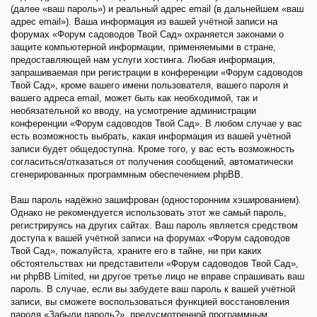
(далее «ваш пароль») и реальный адрес email (в дальнейшем «ваш
адрес email»). Ваша информация из вашей учётной записи на
форумах «Форум садоводов Твой Сад» охраняется законами о
защите компьютерной информации, применяемыми в стране,
предоставляющей нам услуги хостинга. Любая информация,
запрашиваемая при регистрации в конференции «Форум садоводов
Твой Сад», кроме вашего имени пользователя, вашего пароля и
вашего адреса email, может быть как необходимой, так и
необязательной ко вводу, на усмотрение администрации
конференции «Форум садоводов Твой Сад». В любом случае у вас
есть возможность выбрать, какая информация из вашей учётной
записи будет общедоступна. Кроме того, у вас есть возможность
согласиться/отказаться от получения сообщений, автоматически
сгенерированных программным обеспечением phpBB.
Ваш пароль надёжно зашифрован (односторонним хэшированием).
Однако не рекомендуется использовать этот же самый пароль,
регистрируясь на других сайтах. Ваш пароль является средством
доступа к вашей учётной записи на форумах «Форум садоводов
Твой Сад», пожалуйста, храните его в тайне, ни при каких
обстоятельствах ни представители «Форум садоводов Твой Сад»,
ни phpBB Limited, ни другое третье лицо не вправе спрашивать ваш
пароль. В случае, если вы забудете ваш пароль к вашей учётной
записи, вы сможете воспользоваться функцией восстановления
пароля «Забыли пароль?», предусмотренной программным