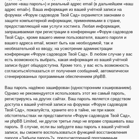
(далее «ваш пароль») и реальный адрес email (в дальнейшем «ваш
адрес email»). Ваша информация из вашей учётной записи на
форумах «Форум садоводов Твой Сад» охраняется законами о
защите компьютерной информации, применяемыми в стране,
предоставляющей нам услуги хостинга. Любая информация,
запрашиваемая при регистрации в конференции «Форум садоводов
Твой Сад», кроме вашего имени пользователя, вашего пароля и
вашего адреса email, может быть как необходимой, так и
необязательной ко вводу, на усмотрение администрации
конференции «Форум садоводов Твой Сад». В любом случае у вас
есть возможность выбрать, какая информация из вашей учётной
записи будет общедоступна. Кроме того, у вас есть возможность
согласиться/отказаться от получения сообщений, автоматически
сгенерированных программным обеспечением phpBB.
Ваш пароль надёжно зашифрован (односторонним хэшированием).
Однако не рекомендуется использовать этот же самый пароль,
регистрируясь на других сайтах. Ваш пароль является средством
доступа к вашей учётной записи на форумах «Форум садоводов
Твой Сад», пожалуйста, храните его в тайне, ни при каких
обстоятельствах ни представители «Форум садоводов Твой Сад»,
ни phpBB Limited, ни другое третье лицо не вправе спрашивать ваш
пароль. В случае, если вы забудете ваш пароль к вашей учётной
записи, вы сможете воспользоваться функцией восстановления
пароля «Забыли пароль?», предусмотренной программным