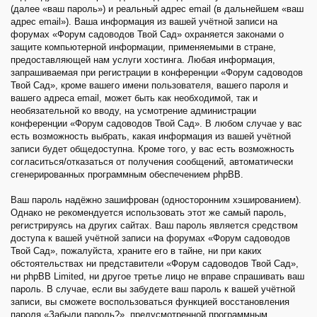
(далее «ваш пароль») и реальный адрес email (в дальнейшем «ваш
адрес email»). Ваша информация из вашей учётной записи на
форумах «Форум садоводов Твой Сад» охраняется законами о
защите компьютерной информации, применяемыми в стране,
предоставляющей нам услуги хостинга. Любая информация,
запрашиваемая при регистрации в конференции «Форум садоводов
Твой Сад», кроме вашего имени пользователя, вашего пароля и
вашего адреса email, может быть как необходимой, так и
необязательной ко вводу, на усмотрение администрации
конференции «Форум садоводов Твой Сад». В любом случае у вас
есть возможность выбрать, какая информация из вашей учётной
записи будет общедоступна. Кроме того, у вас есть возможность
согласиться/отказаться от получения сообщений, автоматически
сгенерированных программным обеспечением phpBB.
Ваш пароль надёжно зашифрован (односторонним хэшированием).
Однако не рекомендуется использовать этот же самый пароль,
регистрируясь на других сайтах. Ваш пароль является средством
доступа к вашей учётной записи на форумах «Форум садоводов
Твой Сад», пожалуйста, храните его в тайне, ни при каких
обстоятельствах ни представители «Форум садоводов Твой Сад»,
ни phpBB Limited, ни другое третье лицо не вправе спрашивать ваш
пароль. В случае, если вы забудете ваш пароль к вашей учётной
записи, вы сможете воспользоваться функцией восстановления
пароля «Забыли пароль?», предусмотренной программным