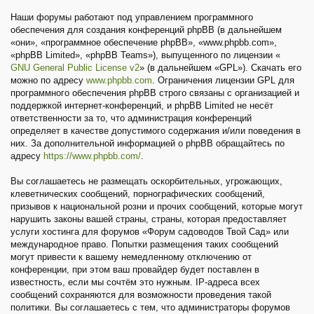
Наши форумы работают под управлением программного
обеспечения для создания конференций phpBB (в дальнейшем
«они», «программное обеспечение phpBB», «www.phpbb.com»,
«phpBB Limited», «phpBB Teams»), выпущенного по лицензии «
GNU General Public License v2
» (в дальнейшем «GPL»). Скачать его
можно по адресу
www.phpbb.com
. Ограничения лицензии GPL для
программного обеспечения phpBB строго связаны с организацией и
поддержкой интернет-конференций, и phpBB Limited не несёт
ответственности за то, что администрация конференций
определяет в качестве допустимого содержания и/или поведения в
них. За дополнительной информацией о phpBB обращайтесь по
адресу
https://www.phpbb.com/
.
Вы соглашаетесь не размещать оскорбительных, угрожающих,
клеветнических сообщений, порнографических сообщений,
призывов к национальной розни и прочих сообщений, которые могут
нарушить законы вашей страны, страны, которая предоставляет
услуги хостинга для форумов «Форум садоводов Твой Сад» или
международное право. Попытки размещения таких сообщений
могут привести к вашему немедленному отключению от
конференции, при этом ваш провайдер будет поставлен в
известность, если мы сочтём это нужным. IP-адреса всех
сообщений сохраняются для возможности проведения такой
политики. Вы соглашаетесь с тем, что администраторы форумов