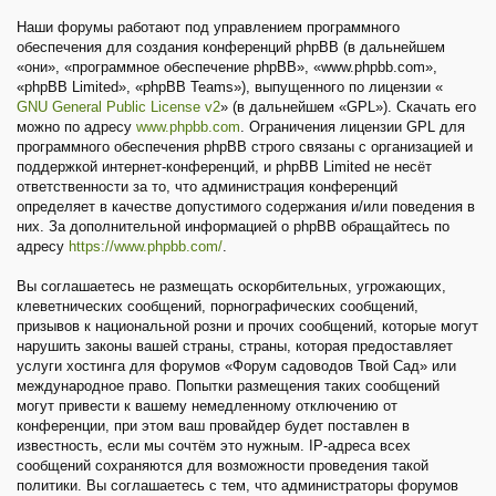
Наши форумы работают под управлением программного
обеспечения для создания конференций phpBB (в дальнейшем
«они», «программное обеспечение phpBB», «www.phpbb.com»,
«phpBB Limited», «phpBB Teams»), выпущенного по лицензии «
GNU General Public License v2
» (в дальнейшем «GPL»). Скачать его
можно по адресу
www.phpbb.com
. Ограничения лицензии GPL для
программного обеспечения phpBB строго связаны с организацией и
поддержкой интернет-конференций, и phpBB Limited не несёт
ответственности за то, что администрация конференций
определяет в качестве допустимого содержания и/или поведения в
них. За дополнительной информацией о phpBB обращайтесь по
адресу
https://www.phpbb.com/
.
Вы соглашаетесь не размещать оскорбительных, угрожающих,
клеветнических сообщений, порнографических сообщений,
призывов к национальной розни и прочих сообщений, которые могут
нарушить законы вашей страны, страны, которая предоставляет
услуги хостинга для форумов «Форум садоводов Твой Сад» или
международное право. Попытки размещения таких сообщений
могут привести к вашему немедленному отключению от
конференции, при этом ваш провайдер будет поставлен в
известность, если мы сочтём это нужным. IP-адреса всех
сообщений сохраняются для возможности проведения такой
политики. Вы соглашаетесь с тем, что администраторы форумов