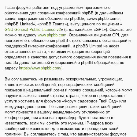
Наши форумы работают под управлением программного
обеспечения для создания конференций phpBB (в дальнейшем
«они», «программное обеспечение phpBB», «www.phpbb.com»,
«phpBB Limited», «phpBB Teams»), выпущенного по лицензии «
GNU General Public License v2
» (в дальнейшем «GPL»). Скачать его
можно по адресу
www.phpbb.com
. Ограничения лицензии GPL для
программного обеспечения phpBB строго связаны с организацией и
поддержкой интернет-конференций, и phpBB Limited не несёт
ответственности за то, что администрация конференций
определяет в качестве допустимого содержания и/или поведения в
них. За дополнительной информацией о phpBB обращайтесь по
адресу
https://www.phpbb.com/
.
Вы соглашаетесь не размещать оскорбительных, угрожающих,
клеветнических сообщений, порнографических сообщений,
призывов к национальной розни и прочих сообщений, которые могут
нарушить законы вашей страны, страны, которая предоставляет
услуги хостинга для форумов «Форум садоводов Твой Сад» или
международное право. Попытки размещения таких сообщений
могут привести к вашему немедленному отключению от
конференции, при этом ваш провайдер будет поставлен в
известность, если мы сочтём это нужным. IP-адреса всех
сообщений сохраняются для возможности проведения такой
политики. Вы соглашаетесь с тем, что администраторы форумов