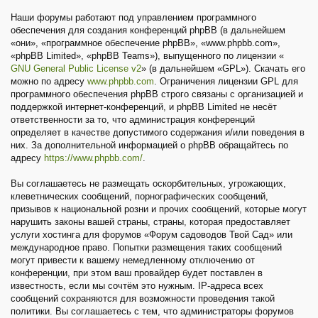
Наши форумы работают под управлением программного
обеспечения для создания конференций phpBB (в дальнейшем
«они», «программное обеспечение phpBB», «www.phpbb.com»,
«phpBB Limited», «phpBB Teams»), выпущенного по лицензии «
GNU General Public License v2
» (в дальнейшем «GPL»). Скачать его
можно по адресу
www.phpbb.com
. Ограничения лицензии GPL для
программного обеспечения phpBB строго связаны с организацией и
поддержкой интернет-конференций, и phpBB Limited не несёт
ответственности за то, что администрация конференций
определяет в качестве допустимого содержания и/или поведения в
них. За дополнительной информацией о phpBB обращайтесь по
адресу
https://www.phpbb.com/
.
Вы соглашаетесь не размещать оскорбительных, угрожающих,
клеветнических сообщений, порнографических сообщений,
призывов к национальной розни и прочих сообщений, которые могут
нарушить законы вашей страны, страны, которая предоставляет
услуги хостинга для форумов «Форум садоводов Твой Сад» или
международное право. Попытки размещения таких сообщений
могут привести к вашему немедленному отключению от
конференции, при этом ваш провайдер будет поставлен в
известность, если мы сочтём это нужным. IP-адреса всех
сообщений сохраняются для возможности проведения такой
политики. Вы соглашаетесь с тем, что администраторы форумов