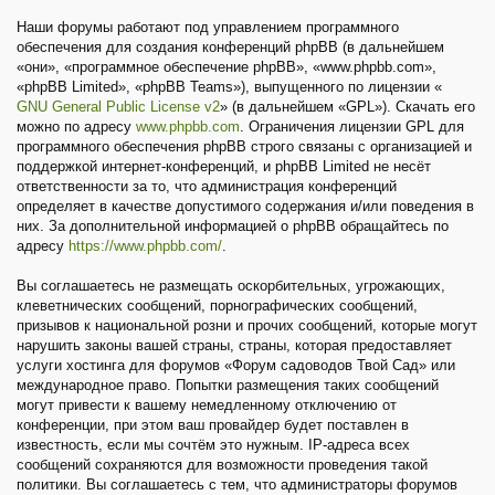
Наши форумы работают под управлением программного
обеспечения для создания конференций phpBB (в дальнейшем
«они», «программное обеспечение phpBB», «www.phpbb.com»,
«phpBB Limited», «phpBB Teams»), выпущенного по лицензии «
GNU General Public License v2
» (в дальнейшем «GPL»). Скачать его
можно по адресу
www.phpbb.com
. Ограничения лицензии GPL для
программного обеспечения phpBB строго связаны с организацией и
поддержкой интернет-конференций, и phpBB Limited не несёт
ответственности за то, что администрация конференций
определяет в качестве допустимого содержания и/или поведения в
них. За дополнительной информацией о phpBB обращайтесь по
адресу
https://www.phpbb.com/
.
Вы соглашаетесь не размещать оскорбительных, угрожающих,
клеветнических сообщений, порнографических сообщений,
призывов к национальной розни и прочих сообщений, которые могут
нарушить законы вашей страны, страны, которая предоставляет
услуги хостинга для форумов «Форум садоводов Твой Сад» или
международное право. Попытки размещения таких сообщений
могут привести к вашему немедленному отключению от
конференции, при этом ваш провайдер будет поставлен в
известность, если мы сочтём это нужным. IP-адреса всех
сообщений сохраняются для возможности проведения такой
политики. Вы соглашаетесь с тем, что администраторы форумов