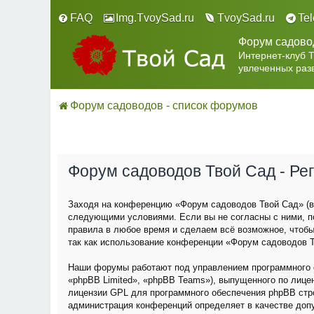
FAQ
Img.TvoySad.ru
TvoySad.ru
Te
Форум садово
Интернет-клуб 
увлеченных раз
Форум садоводов - список форумов
Форум садоводов Твой Сад - Ре
Заходя на конференцию «Форум садоводов Твой Сад» (в 
следующими условиями. Если вы не согласны с ними, п
правила в любое время и сделаем всё возможное, чтобы
так как использование конференции «Форум садоводов Т
Наши форумы работают под управлением программного о
«phpBB Limited», «phpBB Teams»), выпущенного по лице
лицензии GPL для программного обеспечения phpBB строг
администрация конференций определяет в качестве доп