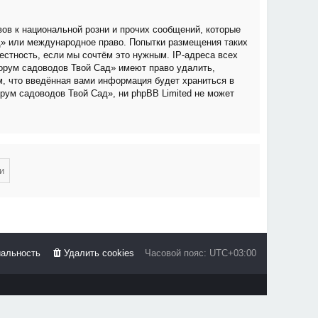
ов к национальной розни и прочих сообщений, которые
д» или международное право. Попытки размещения таких
стность, если мы сочтём это нужным. IP-адреса всех
орум садоводов Твой Сад» имеют право удалить,
м, что введённая вами информация будет храниться в
рум садоводов Твой Сад», ни phpBB Limited не может
альность
Удалить cookies
Часовой пояс:
UTC+03:00