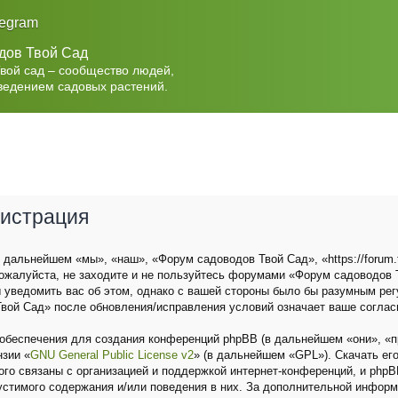
legram
дов Твой Сад
Твой сад – сообщество людей,
ведением садовых растений.
гистрация
дальнейшем «мы», «наш», «Форум садоводов Твой Сад», «https://forum.t
ожалуйста, не заходите и не пользуйтесь форумами «Форум садоводов Т
 уведомить вас об этом, однако с вашей стороны было бы разумным рег
вой Сад» после обновления/исправления условий означает ваше соглас
беспечения для создания конференций phpBB (в дальнейшем «они», «п
нзии «
GNU General Public License v2
» (в дальнейшем «GPL»). Скачать ег
о связаны с организацией и поддержкой интернет-конференций, и phpBB 
устимого содержания и/или поведения в них. За дополнительной инфор