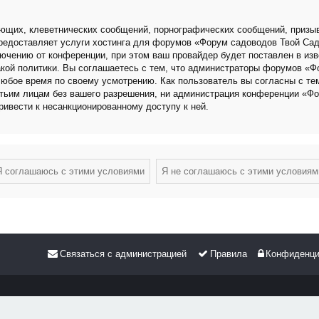
ющих, клеветнических сообщений, порнографических сообщений, призыв
 предоставляет услуги хостинга для форумов «Форум садоводов Твой Са
чению от конференции, при этом ваш провайдер будет поставлен в изве
кой политики. Вы соглашаетесь с тем, что администраторы форумов «Ф
любое время по своему усмотрению. Как пользователь вы согласны с те
етьим лицам без вашего разрешения, ни администрация конференции «Фо
привести к несанкционированному доступу к ней.
Связаться с администрацией
Правила
Конфиденци