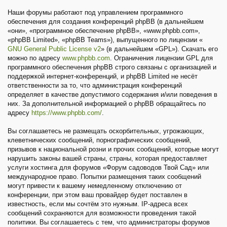
Наши форумы работают под управлением программного
обеспечения для создания конференций phpBB (в дальнейшем
«они», «программное обеспечение phpBB», «www.phpbb.com»,
«phpBB Limited», «phpBB Teams»), выпущенного по лицензии «
GNU General Public License v2
» (в дальнейшем «GPL»). Скачать его
можно по адресу
www.phpbb.com
. Ограничения лицензии GPL для
программного обеспечения phpBB строго связаны с организацией и
поддержкой интернет-конференций, и phpBB Limited не несёт
ответственности за то, что администрация конференций
определяет в качестве допустимого содержания и/или поведения в
них. За дополнительной информацией о phpBB обращайтесь по
адресу
https://www.phpbb.com/
.
Вы соглашаетесь не размещать оскорбительных, угрожающих,
клеветнических сообщений, порнографических сообщений,
призывов к национальной розни и прочих сообщений, которые могут
нарушить законы вашей страны, страны, которая предоставляет
услуги хостинга для форумов «Форум садоводов Твой Сад» или
международное право. Попытки размещения таких сообщений
могут привести к вашему немедленному отключению от
конференции, при этом ваш провайдер будет поставлен в
известность, если мы сочтём это нужным. IP-адреса всех
сообщений сохраняются для возможности проведения такой
политики. Вы соглашаетесь с тем, что администраторы форумов