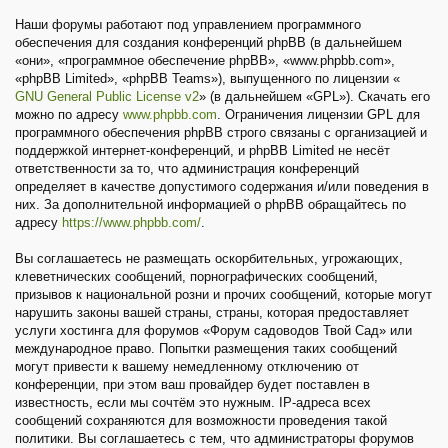
Наши форумы работают под управлением программного
обеспечения для создания конференций phpBB (в дальнейшем
«они», «программное обеспечение phpBB», «www.phpbb.com»,
«phpBB Limited», «phpBB Teams»), выпущенного по лицензии «
GNU General Public License v2
» (в дальнейшем «GPL»). Скачать его
можно по адресу
www.phpbb.com
. Ограничения лицензии GPL для
программного обеспечения phpBB строго связаны с организацией и
поддержкой интернет-конференций, и phpBB Limited не несёт
ответственности за то, что администрация конференций
определяет в качестве допустимого содержания и/или поведения в
них. За дополнительной информацией о phpBB обращайтесь по
адресу
https://www.phpbb.com/
.
Вы соглашаетесь не размещать оскорбительных, угрожающих,
клеветнических сообщений, порнографических сообщений,
призывов к национальной розни и прочих сообщений, которые могут
нарушить законы вашей страны, страны, которая предоставляет
услуги хостинга для форумов «Форум садоводов Твой Сад» или
международное право. Попытки размещения таких сообщений
могут привести к вашему немедленному отключению от
конференции, при этом ваш провайдер будет поставлен в
известность, если мы сочтём это нужным. IP-адреса всех
сообщений сохраняются для возможности проведения такой
политики. Вы соглашаетесь с тем, что администраторы форумов