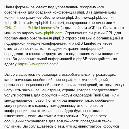
Наши форумы работают под управлением программного
обеспечения для создания конференций phpBB (в дальнейшем
«они», «программное обеспечение phpBB», «www.phpbb.com»,
«phpBB Limited», «phpBB Teams»), выпущенного по лицензии «
GNU General Public License v2
» (в дальнейшем «GPL»). Скачать его
можно по адресу
www.phpbb.com
. Ограничения лицензии GPL для
программного обеспечения phpBB строго связаны с организацией и
поддержкой интернет-конференций, и phpBB Limited не несёт
ответственности за то, что администрация конференций
определяет в качестве допустимого содержания и/или поведения в
них. За дополнительной информацией о phpBB обращайтесь по
адресу
https://www.phpbb.com/
.
Вы соглашаетесь не размещать оскорбительных, угрожающих,
клеветнических сообщений, порнографических сообщений,
призывов к национальной розни и прочих сообщений, которые могут
нарушить законы вашей страны, страны, которая предоставляет
услуги хостинга для форумов «Форум садоводов Твой Сад» или
международное право. Попытки размещения таких сообщений
могут привести к вашему немедленному отключению от
конференции, при этом ваш провайдер будет поставлен в
известность, если мы сочтём это нужным. IP-адреса всех
сообщений сохраняются для возможности проведения такой
политики. Вы соглашаетесь с тем, что администраторы форумов