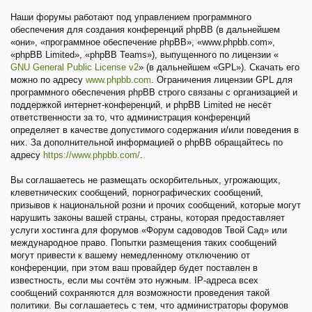
Наши форумы работают под управлением программного
обеспечения для создания конференций phpBB (в дальнейшем
«они», «программное обеспечение phpBB», «www.phpbb.com»,
«phpBB Limited», «phpBB Teams»), выпущенного по лицензии «
GNU General Public License v2
» (в дальнейшем «GPL»). Скачать его
можно по адресу
www.phpbb.com
. Ограничения лицензии GPL для
программного обеспечения phpBB строго связаны с организацией и
поддержкой интернет-конференций, и phpBB Limited не несёт
ответственности за то, что администрация конференций
определяет в качестве допустимого содержания и/или поведения в
них. За дополнительной информацией о phpBB обращайтесь по
адресу
https://www.phpbb.com/
.
Вы соглашаетесь не размещать оскорбительных, угрожающих,
клеветнических сообщений, порнографических сообщений,
призывов к национальной розни и прочих сообщений, которые могут
нарушить законы вашей страны, страны, которая предоставляет
услуги хостинга для форумов «Форум садоводов Твой Сад» или
международное право. Попытки размещения таких сообщений
могут привести к вашему немедленному отключению от
конференции, при этом ваш провайдер будет поставлен в
известность, если мы сочтём это нужным. IP-адреса всех
сообщений сохраняются для возможности проведения такой
политики. Вы соглашаетесь с тем, что администраторы форумов