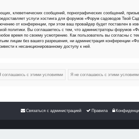
ющих, клеветнических сообщений, порнографических сообщений, призыв
 предоставляет услуги хостинга для форумов «Форум садоводов Твой Са
чению от конференции, при этом ваш провайдер будет поставлен в изве
кой политики. Вы соглашаетесь с тем, что администраторы форумов «Ф
любое время по своему усмотрению. Как пользователь вы согласны с те
етьим лицам без вашего разрешения, ни администрация конференции «Фо
привести к несанкционированному доступу к ней.
Связаться с администрацией
Правила
Конфиденци