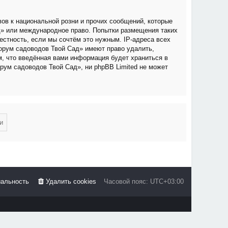
ов к национальной розни и прочих сообщений, которые
д» или международное право. Попытки размещения таких
стность, если мы сочтём это нужным. IP-адреса всех
орум садоводов Твой Сад» имеют право удалить,
м, что введённая вами информация будет храниться в
рум садоводов Твой Сад», ни phpBB Limited не может
альность
Удалить cookies
Часовой пояс:
UTC+03:00