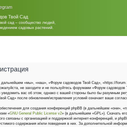
legram
дов Твой Сад
Твой сад – сообщество людей,
ведением садовых растений.
гистрация
дальнейшем «мы», «наш», «Форум садоводов Твой Сад», «https://forum.t
ожалуйста, не заходите и не пользуйтесь форумами «Форум садоводов Т
 уведомить вас об этом, однако с вашей стороны было бы разумным рег
вой Сад» после обновления/исправления условий означает ваше соглас
беспечения для создания конференций phpBB (в дальнейшем «они», «п
нзии «
GNU General Public License v2
» (в дальнейшем «GPL»). Скачать ег
о связаны с организацией и поддержкой интернет-конференций, и phpBB 
устимого содержания и/или поведения в них. За дополнительной инфор