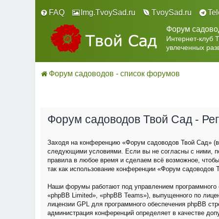
FAQ
Img.TvoySad.ru
TvoySad.ru
Te
Форум садово
Интернет-клуб 
увлеченных раз
Форум садоводов - список форумов
Форум садоводов Твой Сад - Ре
Заходя на конференцию «Форум садоводов Твой Сад» (в 
следующими условиями. Если вы не согласны с ними, п
правила в любое время и сделаем всё возможное, чтобы
так как использование конференции «Форум садоводов Т
Наши форумы работают под управлением программного о
«phpBB Limited», «phpBB Teams»), выпущенного по лице
лицензии GPL для программного обеспечения phpBB строг
администрация конференций определяет в качестве доп