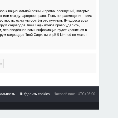
ов к национальной розни и прочих сообщений, которые
д» или международное право. Попытки размещения таких
стность, если мы сочтём это нужным. IP-адреса всех
орум садоводов Твой Сад» имеют право удалить,
м, что введённая вами информация будет храниться в
рум садоводов Твой Сад», ни phpBB Limited не может
альность
Удалить cookies
Часовой пояс:
UTC+03:00