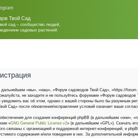
legram
дов Твой Сад
Твой сад – сообщество людей,
ведением садовых растений.
гистрация
дальнейшем «мы», «наш», «Форум садоводов Твой Сад», «https://forum.t
ожалуйста, не заходите и не пользуйтесь форумами «Форум садоводов Т
 уведомить вас об этом, однако с вашей стороны было бы разумным рег
вой Сад» после обновления/исправления условий означает ваше соглас
беспечения для создания конференций phpBB (в дальнейшем «они», «п
нзии «
GNU General Public License v2
» (в дальнейшем «GPL»). Скачать ег
о связаны с организацией и поддержкой интернет-конференций, и phpBB 
устимого содержания и/или поведения в них. За дополнительной инфор