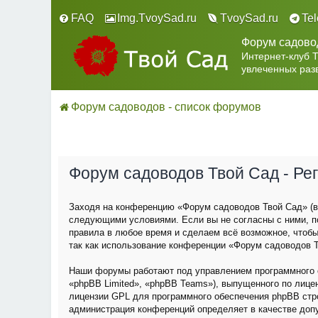
FAQ
Img.TvoySad.ru
TvoySad.ru
Te
Форум садово
Интернет-клуб 
увлеченных раз
Форум садоводов - список форумов
Форум садоводов Твой Сад - Ре
Заходя на конференцию «Форум садоводов Твой Сад» (в 
следующими условиями. Если вы не согласны с ними, п
правила в любое время и сделаем всё возможное, чтобы
так как использование конференции «Форум садоводов Т
Наши форумы работают под управлением программного о
«phpBB Limited», «phpBB Teams»), выпущенного по лице
лицензии GPL для программного обеспечения phpBB строг
администрация конференций определяет в качестве доп