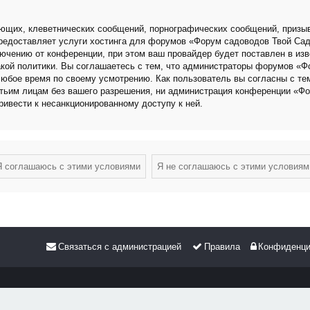
ющих, клеветнических сообщений, порнографических сообщений, призыв
 предоставляет услуги хостинга для форумов «Форум садоводов Твой Са
чению от конференции, при этом ваш провайдер будет поставлен в изве
кой политики. Вы соглашаетесь с тем, что администраторы форумов «Ф
любое время по своему усмотрению. Как пользователь вы согласны с те
етьим лицам без вашего разрешения, ни администрация конференции «Фо
привести к несанкционированному доступу к ней.
Связаться с администрацией
Правила
Конфиденци