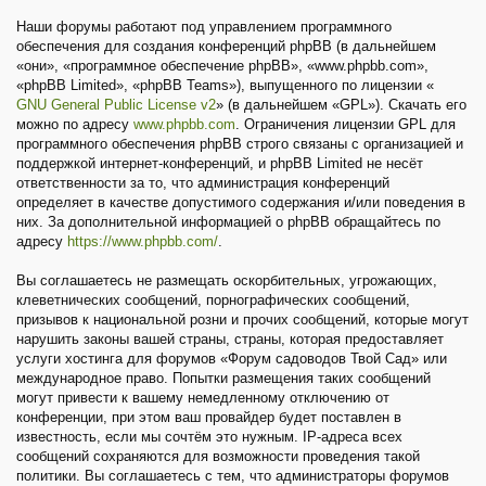
Наши форумы работают под управлением программного
обеспечения для создания конференций phpBB (в дальнейшем
«они», «программное обеспечение phpBB», «www.phpbb.com»,
«phpBB Limited», «phpBB Teams»), выпущенного по лицензии «
GNU General Public License v2
» (в дальнейшем «GPL»). Скачать его
можно по адресу
www.phpbb.com
. Ограничения лицензии GPL для
программного обеспечения phpBB строго связаны с организацией и
поддержкой интернет-конференций, и phpBB Limited не несёт
ответственности за то, что администрация конференций
определяет в качестве допустимого содержания и/или поведения в
них. За дополнительной информацией о phpBB обращайтесь по
адресу
https://www.phpbb.com/
.
Вы соглашаетесь не размещать оскорбительных, угрожающих,
клеветнических сообщений, порнографических сообщений,
призывов к национальной розни и прочих сообщений, которые могут
нарушить законы вашей страны, страны, которая предоставляет
услуги хостинга для форумов «Форум садоводов Твой Сад» или
международное право. Попытки размещения таких сообщений
могут привести к вашему немедленному отключению от
конференции, при этом ваш провайдер будет поставлен в
известность, если мы сочтём это нужным. IP-адреса всех
сообщений сохраняются для возможности проведения такой
политики. Вы соглашаетесь с тем, что администраторы форумов