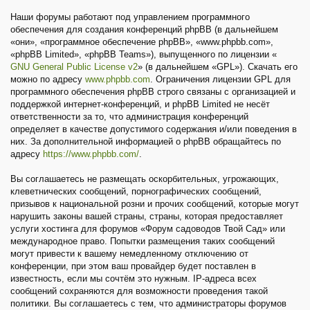
Наши форумы работают под управлением программного
обеспечения для создания конференций phpBB (в дальнейшем
«они», «программное обеспечение phpBB», «www.phpbb.com»,
«phpBB Limited», «phpBB Teams»), выпущенного по лицензии «
GNU General Public License v2
» (в дальнейшем «GPL»). Скачать его
можно по адресу
www.phpbb.com
. Ограничения лицензии GPL для
программного обеспечения phpBB строго связаны с организацией и
поддержкой интернет-конференций, и phpBB Limited не несёт
ответственности за то, что администрация конференций
определяет в качестве допустимого содержания и/или поведения в
них. За дополнительной информацией о phpBB обращайтесь по
адресу
https://www.phpbb.com/
.
Вы соглашаетесь не размещать оскорбительных, угрожающих,
клеветнических сообщений, порнографических сообщений,
призывов к национальной розни и прочих сообщений, которые могут
нарушить законы вашей страны, страны, которая предоставляет
услуги хостинга для форумов «Форум садоводов Твой Сад» или
международное право. Попытки размещения таких сообщений
могут привести к вашему немедленному отключению от
конференции, при этом ваш провайдер будет поставлен в
известность, если мы сочтём это нужным. IP-адреса всех
сообщений сохраняются для возможности проведения такой
политики. Вы соглашаетесь с тем, что администраторы форумов