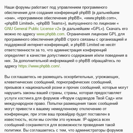
Наши форумы работают под управлением программного
обеспечения для создания конференций phpBB (в дальнейшем
«они», «программное обеспечение phpBB», «www.phpbb.com»,
«phpBB Limited», «phpBB Teams»), выпущенного по лицензии «
GNU General Public License v2
» (в дальнейшем «GPL»). Скачать его
можно по адресу
www.phpbb.com
. Ограничения лицензии GPL для
программного обеспечения phpBB строго связаны с организацией и
поддержкой интернет-конференций, и phpBB Limited не несёт
ответственности за то, что администрация конференций
определяет в качестве допустимого содержания и/или поведения в
них. За дополнительной информацией о phpBB обращайтесь по
адресу
https://www.phpbb.com/
.
Вы соглашаетесь не размещать оскорбительных, угрожающих,
клеветнических сообщений, порнографических сообщений,
призывов к национальной розни и прочих сообщений, которые могут
нарушить законы вашей страны, страны, которая предоставляет
услуги хостинга для форумов «Форум садоводов Твой Сад» или
международное право. Попытки размещения таких сообщений
могут привести к вашему немедленному отключению от
конференции, при этом ваш провайдер будет поставлен в
известность, если мы сочтём это нужным. IP-адреса всех
сообщений сохраняются для возможности проведения такой
политики. Вы соглашаетесь с тем, что администраторы форумов