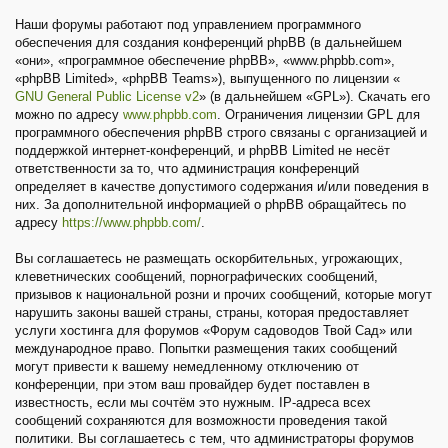
Наши форумы работают под управлением программного
обеспечения для создания конференций phpBB (в дальнейшем
«они», «программное обеспечение phpBB», «www.phpbb.com»,
«phpBB Limited», «phpBB Teams»), выпущенного по лицензии «
GNU General Public License v2
» (в дальнейшем «GPL»). Скачать его
можно по адресу
www.phpbb.com
. Ограничения лицензии GPL для
программного обеспечения phpBB строго связаны с организацией и
поддержкой интернет-конференций, и phpBB Limited не несёт
ответственности за то, что администрация конференций
определяет в качестве допустимого содержания и/или поведения в
них. За дополнительной информацией о phpBB обращайтесь по
адресу
https://www.phpbb.com/
.
Вы соглашаетесь не размещать оскорбительных, угрожающих,
клеветнических сообщений, порнографических сообщений,
призывов к национальной розни и прочих сообщений, которые могут
нарушить законы вашей страны, страны, которая предоставляет
услуги хостинга для форумов «Форум садоводов Твой Сад» или
международное право. Попытки размещения таких сообщений
могут привести к вашему немедленному отключению от
конференции, при этом ваш провайдер будет поставлен в
известность, если мы сочтём это нужным. IP-адреса всех
сообщений сохраняются для возможности проведения такой
политики. Вы соглашаетесь с тем, что администраторы форумов