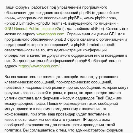
Наши форумы работают под управлением программного
обеспечения для создания конференций phpBB (в дальнейшем
«они», «программное обеспечение phpBB», «www.phpbb.com»,
«phpBB Limited», «phpBB Teams»), выпущенного по лицензии «
GNU General Public License v2
» (в дальнейшем «GPL»). Скачать его
можно по адресу
www.phpbb.com
. Ограничения лицензии GPL для
программного обеспечения phpBB строго связаны с организацией и
поддержкой интернет-конференций, и phpBB Limited не несёт
ответственности за то, что администрация конференций
определяет в качестве допустимого содержания и/или поведения в
них. За дополнительной информацией о phpBB обращайтесь по
адресу
https://www.phpbb.com/
.
Вы соглашаетесь не размещать оскорбительных, угрожающих,
клеветнических сообщений, порнографических сообщений,
призывов к национальной розни и прочих сообщений, которые могут
нарушить законы вашей страны, страны, которая предоставляет
услуги хостинга для форумов «Форум садоводов Твой Сад» или
международное право. Попытки размещения таких сообщений
могут привести к вашему немедленному отключению от
конференции, при этом ваш провайдер будет поставлен в
известность, если мы сочтём это нужным. IP-адреса всех
сообщений сохраняются для возможности проведения такой
политики. Вы соглашаетесь с тем, что администраторы форумов