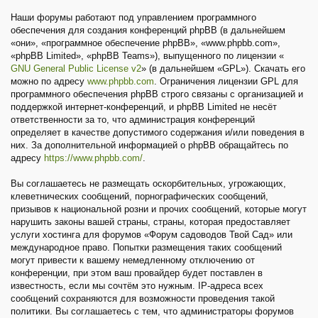
Наши форумы работают под управлением программного
обеспечения для создания конференций phpBB (в дальнейшем
«они», «программное обеспечение phpBB», «www.phpbb.com»,
«phpBB Limited», «phpBB Teams»), выпущенного по лицензии «
GNU General Public License v2
» (в дальнейшем «GPL»). Скачать его
можно по адресу
www.phpbb.com
. Ограничения лицензии GPL для
программного обеспечения phpBB строго связаны с организацией и
поддержкой интернет-конференций, и phpBB Limited не несёт
ответственности за то, что администрация конференций
определяет в качестве допустимого содержания и/или поведения в
них. За дополнительной информацией о phpBB обращайтесь по
адресу
https://www.phpbb.com/
.
Вы соглашаетесь не размещать оскорбительных, угрожающих,
клеветнических сообщений, порнографических сообщений,
призывов к национальной розни и прочих сообщений, которые могут
нарушить законы вашей страны, страны, которая предоставляет
услуги хостинга для форумов «Форум садоводов Твой Сад» или
международное право. Попытки размещения таких сообщений
могут привести к вашему немедленному отключению от
конференции, при этом ваш провайдер будет поставлен в
известность, если мы сочтём это нужным. IP-адреса всех
сообщений сохраняются для возможности проведения такой
политики. Вы соглашаетесь с тем, что администраторы форумов