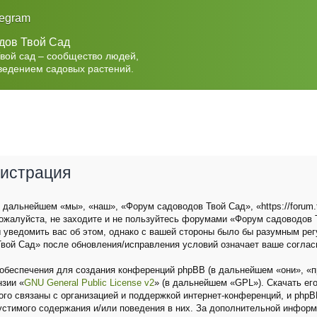
legram
дов Твой Сад
Твой сад – сообщество людей,
ведением садовых растений.
гистрация
дальнейшем «мы», «наш», «Форум садоводов Твой Сад», «https://forum.t
ожалуйста, не заходите и не пользуйтесь форумами «Форум садоводов Т
 уведомить вас об этом, однако с вашей стороны было бы разумным рег
вой Сад» после обновления/исправления условий означает ваше соглас
беспечения для создания конференций phpBB (в дальнейшем «они», «п
нзии «
GNU General Public License v2
» (в дальнейшем «GPL»). Скачать ег
о связаны с организацией и поддержкой интернет-конференций, и phpBB 
устимого содержания и/или поведения в них. За дополнительной инфор