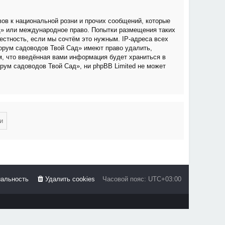
ов к национальной розни и прочих сообщений, которые
д» или международное право. Попытки размещения таких
стность, если мы сочтём это нужным. IP-адреса всех
орум садоводов Твой Сад» имеют право удалить,
м, что введённая вами информация будет храниться в
рум садоводов Твой Сад», ни phpBB Limited не может
альность
Удалить cookies
Часовой пояс:
UTC+03:00