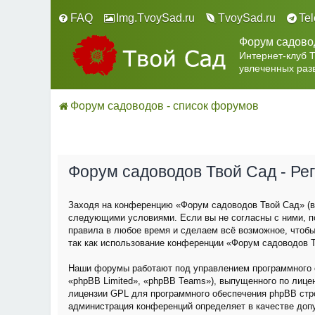
FAQ
Img.TvoySad.ru
TvoySad.ru
Te
Форум садово
Интернет-клуб 
увлеченных раз
Форум садоводов - список форумов
Форум садоводов Твой Сад - Ре
Заходя на конференцию «Форум садоводов Твой Сад» (в 
следующими условиями. Если вы не согласны с ними, п
правила в любое время и сделаем всё возможное, чтобы
так как использование конференции «Форум садоводов Т
Наши форумы работают под управлением программного о
«phpBB Limited», «phpBB Teams»), выпущенного по лице
лицензии GPL для программного обеспечения phpBB строг
администрация конференций определяет в качестве доп