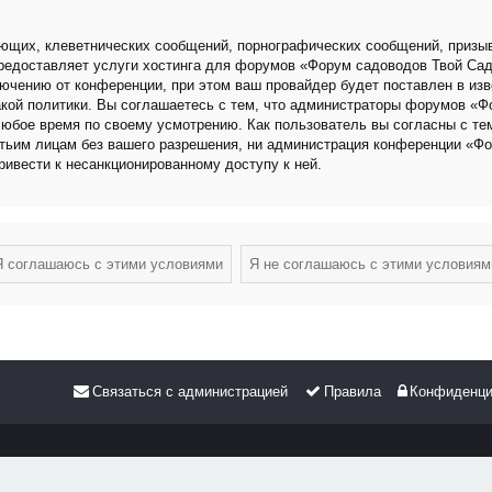
ющих, клеветнических сообщений, порнографических сообщений, призыв
 предоставляет услуги хостинга для форумов «Форум садоводов Твой Са
чению от конференции, при этом ваш провайдер будет поставлен в изве
кой политики. Вы соглашаетесь с тем, что администраторы форумов «Ф
любое время по своему усмотрению. Как пользователь вы согласны с те
етьим лицам без вашего разрешения, ни администрация конференции «Фо
привести к несанкционированному доступу к ней.
Связаться с администрацией
Правила
Конфиденци