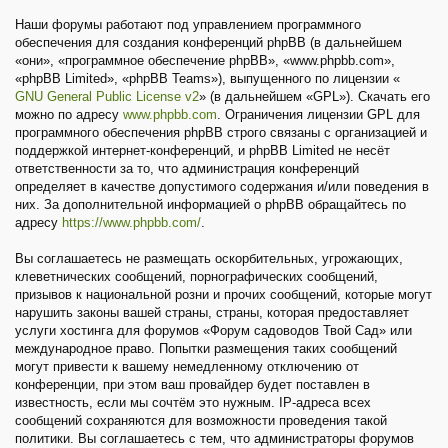
Наши форумы работают под управлением программного
обеспечения для создания конференций phpBB (в дальнейшем
«они», «программное обеспечение phpBB», «www.phpbb.com»,
«phpBB Limited», «phpBB Teams»), выпущенного по лицензии «
GNU General Public License v2
» (в дальнейшем «GPL»). Скачать его
можно по адресу
www.phpbb.com
. Ограничения лицензии GPL для
программного обеспечения phpBB строго связаны с организацией и
поддержкой интернет-конференций, и phpBB Limited не несёт
ответственности за то, что администрация конференций
определяет в качестве допустимого содержания и/или поведения в
них. За дополнительной информацией о phpBB обращайтесь по
адресу
https://www.phpbb.com/
.
Вы соглашаетесь не размещать оскорбительных, угрожающих,
клеветнических сообщений, порнографических сообщений,
призывов к национальной розни и прочих сообщений, которые могут
нарушить законы вашей страны, страны, которая предоставляет
услуги хостинга для форумов «Форум садоводов Твой Сад» или
международное право. Попытки размещения таких сообщений
могут привести к вашему немедленному отключению от
конференции, при этом ваш провайдер будет поставлен в
известность, если мы сочтём это нужным. IP-адреса всех
сообщений сохраняются для возможности проведения такой
политики. Вы соглашаетесь с тем, что администраторы форумов