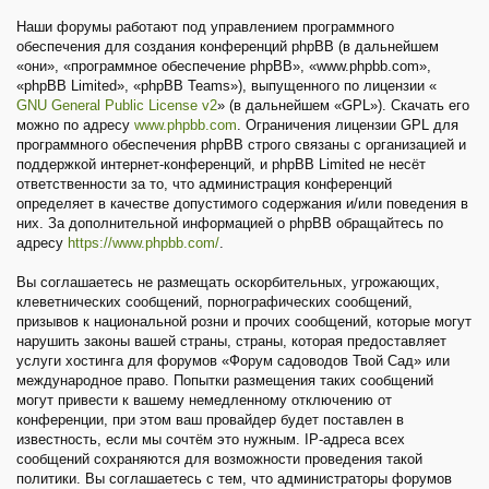
Наши форумы работают под управлением программного
обеспечения для создания конференций phpBB (в дальнейшем
«они», «программное обеспечение phpBB», «www.phpbb.com»,
«phpBB Limited», «phpBB Teams»), выпущенного по лицензии «
GNU General Public License v2
» (в дальнейшем «GPL»). Скачать его
можно по адресу
www.phpbb.com
. Ограничения лицензии GPL для
программного обеспечения phpBB строго связаны с организацией и
поддержкой интернет-конференций, и phpBB Limited не несёт
ответственности за то, что администрация конференций
определяет в качестве допустимого содержания и/или поведения в
них. За дополнительной информацией о phpBB обращайтесь по
адресу
https://www.phpbb.com/
.
Вы соглашаетесь не размещать оскорбительных, угрожающих,
клеветнических сообщений, порнографических сообщений,
призывов к национальной розни и прочих сообщений, которые могут
нарушить законы вашей страны, страны, которая предоставляет
услуги хостинга для форумов «Форум садоводов Твой Сад» или
международное право. Попытки размещения таких сообщений
могут привести к вашему немедленному отключению от
конференции, при этом ваш провайдер будет поставлен в
известность, если мы сочтём это нужным. IP-адреса всех
сообщений сохраняются для возможности проведения такой
политики. Вы соглашаетесь с тем, что администраторы форумов