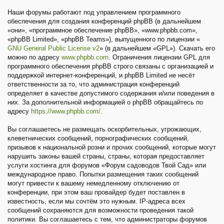
Наши форумы работают под управлением программного
обеспечения для создания конференций phpBB (в дальнейшем
«они», «программное обеспечение phpBB», «www.phpbb.com»,
«phpBB Limited», «phpBB Teams»), выпущенного по лицензии «
GNU General Public License v2
» (в дальнейшем «GPL»). Скачать его
можно по адресу
www.phpbb.com
. Ограничения лицензии GPL для
программного обеспечения phpBB строго связаны с организацией и
поддержкой интернет-конференций, и phpBB Limited не несёт
ответственности за то, что администрация конференций
определяет в качестве допустимого содержания и/или поведения в
них. За дополнительной информацией о phpBB обращайтесь по
адресу
https://www.phpbb.com/
.
Вы соглашаетесь не размещать оскорбительных, угрожающих,
клеветнических сообщений, порнографических сообщений,
призывов к национальной розни и прочих сообщений, которые могут
нарушить законы вашей страны, страны, которая предоставляет
услуги хостинга для форумов «Форум садоводов Твой Сад» или
международное право. Попытки размещения таких сообщений
могут привести к вашему немедленному отключению от
конференции, при этом ваш провайдер будет поставлен в
известность, если мы сочтём это нужным. IP-адреса всех
сообщений сохраняются для возможности проведения такой
политики. Вы соглашаетесь с тем, что администраторы форумов