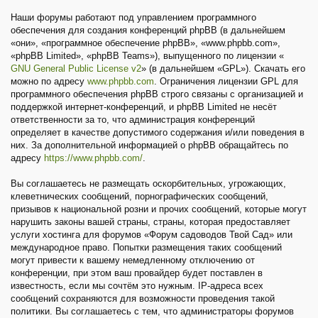
Наши форумы работают под управлением программного
обеспечения для создания конференций phpBB (в дальнейшем
«они», «программное обеспечение phpBB», «www.phpbb.com»,
«phpBB Limited», «phpBB Teams»), выпущенного по лицензии «
GNU General Public License v2
» (в дальнейшем «GPL»). Скачать его
можно по адресу
www.phpbb.com
. Ограничения лицензии GPL для
программного обеспечения phpBB строго связаны с организацией и
поддержкой интернет-конференций, и phpBB Limited не несёт
ответственности за то, что администрация конференций
определяет в качестве допустимого содержания и/или поведения в
них. За дополнительной информацией о phpBB обращайтесь по
адресу
https://www.phpbb.com/
.
Вы соглашаетесь не размещать оскорбительных, угрожающих,
клеветнических сообщений, порнографических сообщений,
призывов к национальной розни и прочих сообщений, которые могут
нарушить законы вашей страны, страны, которая предоставляет
услуги хостинга для форумов «Форум садоводов Твой Сад» или
международное право. Попытки размещения таких сообщений
могут привести к вашему немедленному отключению от
конференции, при этом ваш провайдер будет поставлен в
известность, если мы сочтём это нужным. IP-адреса всех
сообщений сохраняются для возможности проведения такой
политики. Вы соглашаетесь с тем, что администраторы форумов