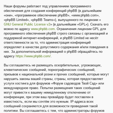
Наши форумы работают под управлением программного
обеспечения для создания конференций phpBB (в дальнейшем
«они», «программное обеспечение phpBB», «www.phpbb.com»,
«phpBB Limited», «phpBB Teams»), выпущенного по лицензии «
GNU General Public License v2
» (в дальнейшем «GPL»). Скачать его
можно по адресу
www.phpbb.com
. Ограничения лицензии GPL для
программного обеспечения phpBB строго связаны с организацией и
поддержкой интернет-конференций, и phpBB Limited не несёт
ответственности за то, что администрация конференций
определяет в качестве допустимого содержания и/или поведения в
них. За дополнительной информацией о phpBB обращайтесь по
адресу
https://www.phpbb.com/
.
Вы соглашаетесь не размещать оскорбительных, угрожающих,
клеветнических сообщений, порнографических сообщений,
призывов к национальной розни и прочих сообщений, которые могут
нарушить законы вашей страны, страны, которая предоставляет
услуги хостинга для форумов «Форум садоводов Твой Сад» или
международное право. Попытки размещения таких сообщений
могут привести к вашему немедленному отключению от
конференции, при этом ваш провайдер будет поставлен в
известность, если мы сочтём это нужным. IP-адреса всех
сообщений сохраняются для возможности проведения такой
политики. Вы соглашаетесь с тем, что администраторы форумов