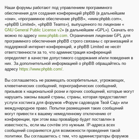
Наши форумы работают под управлением программного
обеспечения для создания конференций phpBB (в дальнейшем
«они», «программное обеспечение phpBB», «www.phpbb.com»,
«phpBB Limited», «phpBB Teams»), выпущенного по лицензии «
GNU General Public License v2
» (в дальнейшем «GPL»). Скачать его
можно по адресу
www.phpbb.com
. Ограничения лицензии GPL для
программного обеспечения phpBB строго связаны с организацией и
поддержкой интернет-конференций, и phpBB Limited не несёт
ответственности за то, что администрация конференций
определяет в качестве допустимого содержания и/или поведения в
них. За дополнительной информацией о phpBB обращайтесь по
адресу
https://www.phpbb.com/
.
Вы соглашаетесь не размещать оскорбительных, угрожающих,
клеветнических сообщений, порнографических сообщений,
призывов к национальной розни и прочих сообщений, которые могут
нарушить законы вашей страны, страны, которая предоставляет
услуги хостинга для форумов «Форум садоводов Твой Сад» или
международное право. Попытки размещения таких сообщений
могут привести к вашему немедленному отключению от
конференции, при этом ваш провайдер будет поставлен в
известность, если мы сочтём это нужным. IP-адреса всех
сообщений сохраняются для возможности проведения такой
политики. Вы соглашаетесь с тем, что администраторы форумов