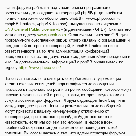
Наши форумы работают под управлением программного
обеспечения для создания конференций phpBB (в дальнейшем
«они», «программное обеспечение phpBB», «www.phpbb.com»,
«phpBB Limited», «phpBB Teams»), выпущенного по лицензии «
GNU General Public License v2
» (в дальнейшем «GPL»). Скачать его
можно по адресу
www.phpbb.com
. Ограничения лицензии GPL для
программного обеспечения phpBB строго связаны с организацией и
поддержкой интернет-конференций, и phpBB Limited не несёт
ответственности за то, что администрация конференций
определяет в качестве допустимого содержания и/или поведения в
них. За дополнительной информацией о phpBB обращайтесь по
адресу
https://www.phpbb.com/
.
Вы соглашаетесь не размещать оскорбительных, угрожающих,
клеветнических сообщений, порнографических сообщений,
призывов к национальной розни и прочих сообщений, которые могут
нарушить законы вашей страны, страны, которая предоставляет
услуги хостинга для форумов «Форум садоводов Твой Сад» или
международное право. Попытки размещения таких сообщений
могут привести к вашему немедленному отключению от
конференции, при этом ваш провайдер будет поставлен в
известность, если мы сочтём это нужным. IP-адреса всех
сообщений сохраняются для возможности проведения такой
политики. Вы соглашаетесь с тем, что администраторы форумов