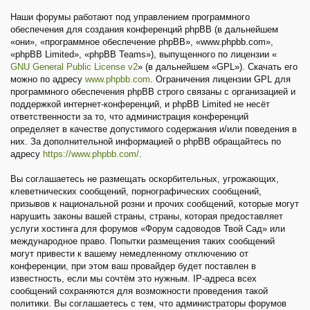
Наши форумы работают под управлением программного
обеспечения для создания конференций phpBB (в дальнейшем
«они», «программное обеспечение phpBB», «www.phpbb.com»,
«phpBB Limited», «phpBB Teams»), выпущенного по лицензии «
GNU General Public License v2
» (в дальнейшем «GPL»). Скачать его
можно по адресу
www.phpbb.com
. Ограничения лицензии GPL для
программного обеспечения phpBB строго связаны с организацией и
поддержкой интернет-конференций, и phpBB Limited не несёт
ответственности за то, что администрация конференций
определяет в качестве допустимого содержания и/или поведения в
них. За дополнительной информацией о phpBB обращайтесь по
адресу
https://www.phpbb.com/
.
Вы соглашаетесь не размещать оскорбительных, угрожающих,
клеветнических сообщений, порнографических сообщений,
призывов к национальной розни и прочих сообщений, которые могут
нарушить законы вашей страны, страны, которая предоставляет
услуги хостинга для форумов «Форум садоводов Твой Сад» или
международное право. Попытки размещения таких сообщений
могут привести к вашему немедленному отключению от
конференции, при этом ваш провайдер будет поставлен в
известность, если мы сочтём это нужным. IP-адреса всех
сообщений сохраняются для возможности проведения такой
политики. Вы соглашаетесь с тем, что администраторы форумов