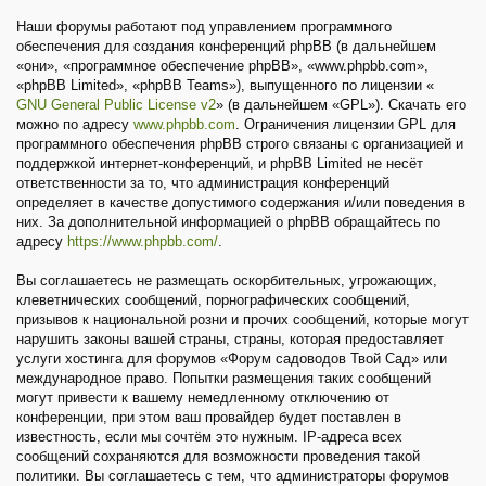
Наши форумы работают под управлением программного
обеспечения для создания конференций phpBB (в дальнейшем
«они», «программное обеспечение phpBB», «www.phpbb.com»,
«phpBB Limited», «phpBB Teams»), выпущенного по лицензии «
GNU General Public License v2
» (в дальнейшем «GPL»). Скачать его
можно по адресу
www.phpbb.com
. Ограничения лицензии GPL для
программного обеспечения phpBB строго связаны с организацией и
поддержкой интернет-конференций, и phpBB Limited не несёт
ответственности за то, что администрация конференций
определяет в качестве допустимого содержания и/или поведения в
них. За дополнительной информацией о phpBB обращайтесь по
адресу
https://www.phpbb.com/
.
Вы соглашаетесь не размещать оскорбительных, угрожающих,
клеветнических сообщений, порнографических сообщений,
призывов к национальной розни и прочих сообщений, которые могут
нарушить законы вашей страны, страны, которая предоставляет
услуги хостинга для форумов «Форум садоводов Твой Сад» или
международное право. Попытки размещения таких сообщений
могут привести к вашему немедленному отключению от
конференции, при этом ваш провайдер будет поставлен в
известность, если мы сочтём это нужным. IP-адреса всех
сообщений сохраняются для возможности проведения такой
политики. Вы соглашаетесь с тем, что администраторы форумов