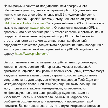
Наши форумы работают под управлением программного
обеспечения для создания конференций phpBB (в дальнейшем
«они», «программное обеспечение phpBB», «www.phpbb.com»,
«phpBB Limited», «phpBB Teams»), выпущенного по лицензии «
GNU General Public License v2
» (в дальнейшем «GPL»). Скачать его
можно по адресу
www.phpbb.com
. Ограничения лицензии GPL для
программного обеспечения phpBB строго связаны с организацией и
поддержкой интернет-конференций, и phpBB Limited не несёт
ответственности за то, что администрация конференций
определяет в качестве допустимого содержания и/или поведения в
них. За дополнительной информацией о phpBB обращайтесь по
адресу
https://www.phpbb.com/
.
Вы соглашаетесь не размещать оскорбительных, угрожающих,
клеветнических сообщений, порнографических сообщений,
призывов к национальной розни и прочих сообщений, которые могут
нарушить законы вашей страны, страны, которая предоставляет
услуги хостинга для форумов «Форум садоводов Твой Сад» или
международное право. Попытки размещения таких сообщений
могут привести к вашему немедленному отключению от
конференции, при этом ваш провайдер будет поставлен в
известность, если мы сочтём это нужным. IP-адреса всех
сообщений сохраняются для возможности проведения такой
политики. Вы соглашаетесь с тем, что администраторы форумов