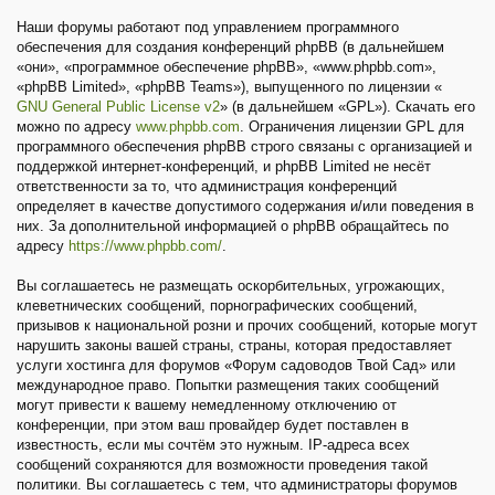
Наши форумы работают под управлением программного
обеспечения для создания конференций phpBB (в дальнейшем
«они», «программное обеспечение phpBB», «www.phpbb.com»,
«phpBB Limited», «phpBB Teams»), выпущенного по лицензии «
GNU General Public License v2
» (в дальнейшем «GPL»). Скачать его
можно по адресу
www.phpbb.com
. Ограничения лицензии GPL для
программного обеспечения phpBB строго связаны с организацией и
поддержкой интернет-конференций, и phpBB Limited не несёт
ответственности за то, что администрация конференций
определяет в качестве допустимого содержания и/или поведения в
них. За дополнительной информацией о phpBB обращайтесь по
адресу
https://www.phpbb.com/
.
Вы соглашаетесь не размещать оскорбительных, угрожающих,
клеветнических сообщений, порнографических сообщений,
призывов к национальной розни и прочих сообщений, которые могут
нарушить законы вашей страны, страны, которая предоставляет
услуги хостинга для форумов «Форум садоводов Твой Сад» или
международное право. Попытки размещения таких сообщений
могут привести к вашему немедленному отключению от
конференции, при этом ваш провайдер будет поставлен в
известность, если мы сочтём это нужным. IP-адреса всех
сообщений сохраняются для возможности проведения такой
политики. Вы соглашаетесь с тем, что администраторы форумов