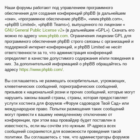
Наши форумы работают под управлением программного
обеспечения для создания конференций phpBB (в дальнейшем
«они», «программное обеспечение phpBB», «www.phpbb.com»,
«phpBB Limited», «phpBB Teams»), выпущенного по лицензии «
GNU General Public License v2
» (в дальнейшем «GPL»). Скачать его
можно по адресу
www.phpbb.com
. Ограничения лицензии GPL для
программного обеспечения phpBB строго связаны с организацией и
поддержкой интернет-конференций, и phpBB Limited не несёт
ответственности за то, что администрация конференций
определяет в качестве допустимого содержания и/или поведения в
них. За дополнительной информацией о phpBB обращайтесь по
адресу
https://www.phpbb.com/
.
Вы соглашаетесь не размещать оскорбительных, угрожающих,
клеветнических сообщений, порнографических сообщений,
призывов к национальной розни и прочих сообщений, которые могут
нарушить законы вашей страны, страны, которая предоставляет
услуги хостинга для форумов «Форум садоводов Твой Сад» или
международное право. Попытки размещения таких сообщений
могут привести к вашему немедленному отключению от
конференции, при этом ваш провайдер будет поставлен в
известность, если мы сочтём это нужным. IP-адреса всех
сообщений сохраняются для возможности проведения такой
политики. Вы соглашаетесь с тем, что администраторы форумов