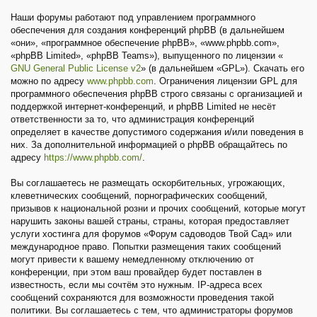
Наши форумы работают под управлением программного
обеспечения для создания конференций phpBB (в дальнейшем
«они», «программное обеспечение phpBB», «www.phpbb.com»,
«phpBB Limited», «phpBB Teams»), выпущенного по лицензии «
GNU General Public License v2
» (в дальнейшем «GPL»). Скачать его
можно по адресу
www.phpbb.com
. Ограничения лицензии GPL для
программного обеспечения phpBB строго связаны с организацией и
поддержкой интернет-конференций, и phpBB Limited не несёт
ответственности за то, что администрация конференций
определяет в качестве допустимого содержания и/или поведения в
них. За дополнительной информацией о phpBB обращайтесь по
адресу
https://www.phpbb.com/
.
Вы соглашаетесь не размещать оскорбительных, угрожающих,
клеветнических сообщений, порнографических сообщений,
призывов к национальной розни и прочих сообщений, которые могут
нарушить законы вашей страны, страны, которая предоставляет
услуги хостинга для форумов «Форум садоводов Твой Сад» или
международное право. Попытки размещения таких сообщений
могут привести к вашему немедленному отключению от
конференции, при этом ваш провайдер будет поставлен в
известность, если мы сочтём это нужным. IP-адреса всех
сообщений сохраняются для возможности проведения такой
политики. Вы соглашаетесь с тем, что администраторы форумов