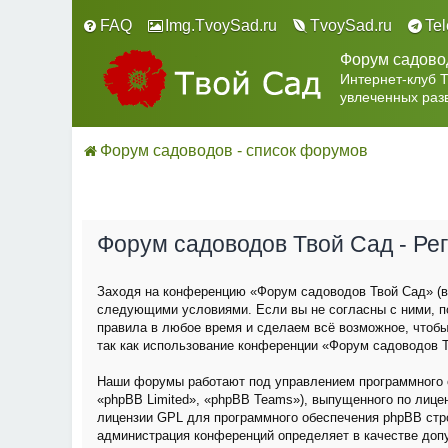
FAQ
Img.TvoySad.ru
TvoySad.ru
Te
Форум садово
Интернет-клуб 
увлеченных раз
Форум садоводов - список форумов
Форум садоводов Твой Сад - Ре
Заходя на конференцию «Форум садоводов Твой Сад» (в 
следующими условиями. Если вы не согласны с ними, п
правила в любое время и сделаем всё возможное, чтобы
так как использование конференции «Форум садоводов Т
Наши форумы работают под управлением программного о
«phpBB Limited», «phpBB Teams»), выпущенного по лице
лицензии GPL для программного обеспечения phpBB строг
администрация конференций определяет в качестве доп