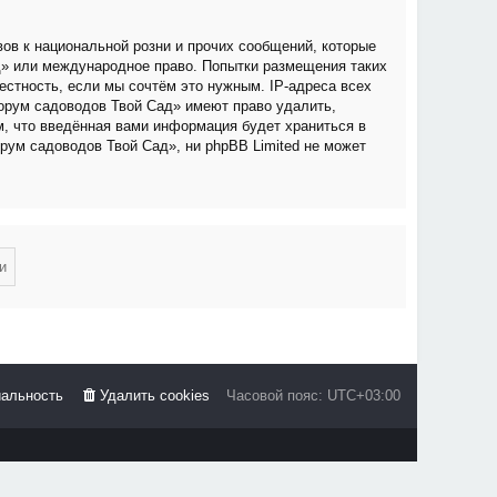
ов к национальной розни и прочих сообщений, которые
д» или международное право. Попытки размещения таких
стность, если мы сочтём это нужным. IP-адреса всех
орум садоводов Твой Сад» имеют право удалить,
м, что введённая вами информация будет храниться в
рум садоводов Твой Сад», ни phpBB Limited не может
альность
Удалить cookies
Часовой пояс:
UTC+03:00