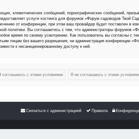
ющих, клеветнических сообщений, порнографических сообщений, призыв
 предоставляет услуги хостинга для форумов «Форум садоводов Твой Са
чению от конференции, при этом ваш провайдер будет поставлен в изве
кой политики. Вы соглашаетесь с тем, что администраторы форумов «Ф
любое время по своему усмотрению. Как пользователь вы согласны с те
етьим лицам без вашего разрешения, ни администрация конференции «Фо
привести к несанкционированному доступу к ней.
Связаться с администрацией
Правила
Конфиденци