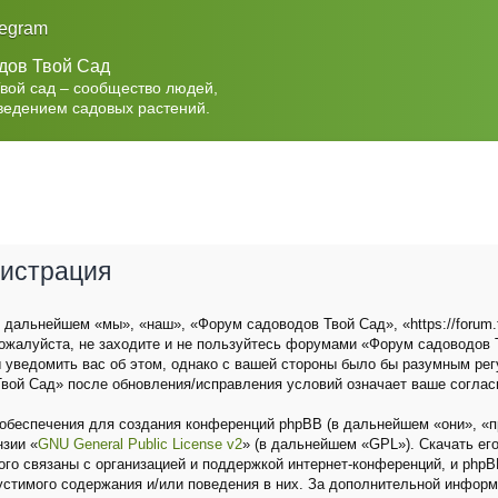
legram
дов Твой Сад
Твой сад – сообщество людей,
ведением садовых растений.
гистрация
дальнейшем «мы», «наш», «Форум садоводов Твой Сад», «https://forum.t
ожалуйста, не заходите и не пользуйтесь форумами «Форум садоводов Т
 уведомить вас об этом, однако с вашей стороны было бы разумным рег
вой Сад» после обновления/исправления условий означает ваше соглас
беспечения для создания конференций phpBB (в дальнейшем «они», «п
нзии «
GNU General Public License v2
» (в дальнейшем «GPL»). Скачать ег
о связаны с организацией и поддержкой интернет-конференций, и phpBB 
устимого содержания и/или поведения в них. За дополнительной инфор