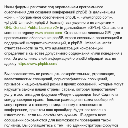
Наши форумы работают под управлением программного
обеспечения для создания конференций phpBB (в дальнейшем
«они», «программное обеспечение phpBB», «www.phpbb.com»,
«phpBB Limited», «phpBB Teams»), выпущенного по лицензии «
GNU General Public License v2
» (в дальнейшем «GPL»). Скачать его
можно по адресу
www.phpbb.com
. Ограничения лицензии GPL для
программного обеспечения phpBB строго связаны с организацией и
поддержкой интернет-конференций, и phpBB Limited не несёт
ответственности за то, что администрация конференций
определяет в качестве допустимого содержания и/или поведения в
них. За дополнительной информацией о phpBB обращайтесь по
адресу
https://www.phpbb.com/
.
Вы соглашаетесь не размещать оскорбительных, угрожающих,
клеветнических сообщений, порнографических сообщений,
призывов к национальной розни и прочих сообщений, которые могут
нарушить законы вашей страны, страны, которая предоставляет
услуги хостинга для форумов «Форум садоводов Твой Сад» или
международное право. Попытки размещения таких сообщений
могут привести к вашему немедленному отключению от
конференции, при этом ваш провайдер будет поставлен в
известность, если мы сочтём это нужным. IP-адреса всех
сообщений сохраняются для возможности проведения такой
политики. Вы соглашаетесь с тем, что администраторы форумов