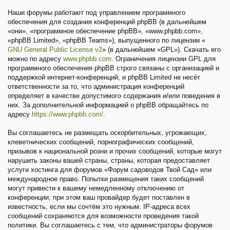
Наши форумы работают под управлением программного
обеспечения для создания конференций phpBB (в дальнейшем
«они», «программное обеспечение phpBB», «www.phpbb.com»,
«phpBB Limited», «phpBB Teams»), выпущенного по лицензии «
GNU General Public License v2
» (в дальнейшем «GPL»). Скачать его
можно по адресу
www.phpbb.com
. Ограничения лицензии GPL для
программного обеспечения phpBB строго связаны с организацией и
поддержкой интернет-конференций, и phpBB Limited не несёт
ответственности за то, что администрация конференций
определяет в качестве допустимого содержания и/или поведения в
них. За дополнительной информацией о phpBB обращайтесь по
адресу
https://www.phpbb.com/
.
Вы соглашаетесь не размещать оскорбительных, угрожающих,
клеветнических сообщений, порнографических сообщений,
призывов к национальной розни и прочих сообщений, которые могут
нарушить законы вашей страны, страны, которая предоставляет
услуги хостинга для форумов «Форум садоводов Твой Сад» или
международное право. Попытки размещения таких сообщений
могут привести к вашему немедленному отключению от
конференции, при этом ваш провайдер будет поставлен в
известность, если мы сочтём это нужным. IP-адреса всех
сообщений сохраняются для возможности проведения такой
политики. Вы соглашаетесь с тем, что администраторы форумов